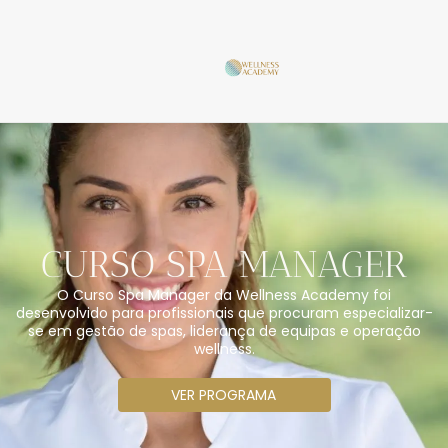
CURSO SPA MANAGER
O Curso Spa Manager da Wellness Academy foi
desenvolvido para profissionais que procuram especializar-
se em gestão de spas, liderança de equipas e operação
wellness.
VER PROGRAMA